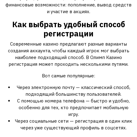
финансовые возможности: пополнение, вывод средств
и участие в акциях.
Как выбрать удобный способ
регистрации
Современные казино предлагают разные варианты
создания аккаунта, чтобы каждый игрок мог выбрать
наиболее подходящий способ. В Олимп Казино
регистрация может проходить несколькими путями.
Вот самые популярные:
Через электронную почту — классический способ,
подходящий большинству пользователей.
С помощью номера телефона — быстро и удобно,
особенно для тех, кто предпочитает мобильную
игру.
Через социальные сети — регистрация в один клик
через уже существующий профиль в соцсетях.