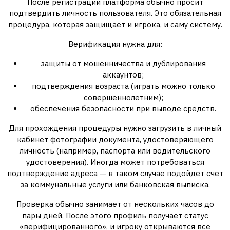
После регистрации платформа обычно просит
подтвердить личность пользователя. Это обязательная
процедура, которая защищает и игрока, и саму систему.
Верификация нужна для:
защиты от мошенничества и дублирования
аккаунтов;
подтверждения возраста (играть можно только
совершеннолетним);
обеспечения безопасности при выводе средств.
Для прохождения процедуры нужно загрузить в личный
кабинет фотографии документа, удостоверяющего
личность (например, паспорта или водительского
удостоверения). Иногда может потребоваться
подтверждение адреса — в таком случае подойдет счет
за коммунальные услуги или банковская выписка.
Проверка обычно занимает от нескольких часов до
пары дней. После этого профиль получает статус
«верифицированного», и игроку открываются все