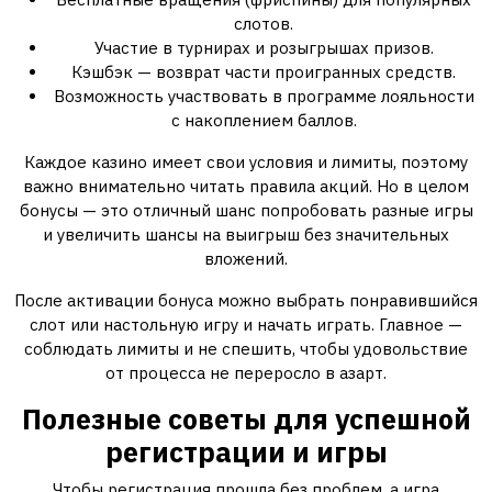
слотов.
Участие в турнирах и розыгрышах призов.
Кэшбэк — возврат части проигранных средств.
Возможность участвовать в программе лояльности
с накоплением баллов.
Каждое казино имеет свои условия и лимиты, поэтому
важно внимательно читать правила акций. Но в целом
бонусы — это отличный шанс попробовать разные игры
и увеличить шансы на выигрыш без значительных
вложений.
После активации бонуса можно выбрать понравившийся
слот или настольную игру и начать играть. Главное —
соблюдать лимиты и не спешить, чтобы удовольствие
от процесса не переросло в азарт.
Полезные советы для успешной
регистрации и игры
Чтобы регистрация прошла без проблем, а игра