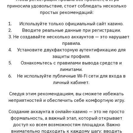
приносила удовольствие, стоит соблюдать несколько
простых рекомендаций:
Используйте только официальный сайт казино.
Вводите реальные данные при регистрации.
Не создавайте несколько аккаунтов — это нарушает
правила.
Установите двухфакторную аутентификацию для
защиты профиля.
Ознакомьтесь с правилами вывода средств и
лимитами.
Не используйте публичные Wi-Fi сети для входа в
личный кабинет.
Следуя этим рекомендациям, вы сможете избежать
неприятностей и обеспечить себе комфортную игру.
Создание аккаунта в онлайн-казино — это не просто
формальность, а важный этап, который открывает
доступ ко всем возможностям площадки. Важно
внимательно подходить к каждому шагу: вводить