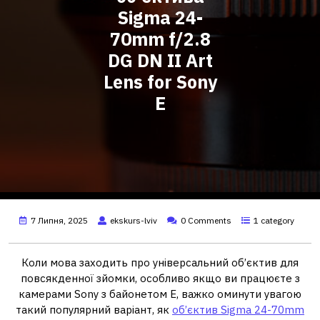
Sigma 24-
70mm f/2.8
DG DN II Art
Lens for Sony
E
7 Липня, 2025
ekskurs-lviv
0 Comments
1 category
Коли мова заходить про універсальний об’єктив для
повсякденної зйомки, особливо якщо ви працюєте з
камерами Sony з байонетом E, важко оминути увагою
такий популярний варіант, як
об’єктив Sigma 24-70mm