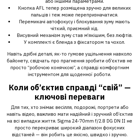
або іншими параметрами.
Кнопка AFL тепер розміщена зручно для великих
пальців і теж може перепризначатися.
Перемикачі автофокусу і блокування зуму мають
чіткий, приємний хід.
Висувний механізм зуму став м’якішим, без люфтів.
У комплекті є бленда з фіксатором та чохол.
Навіть дрібні деталі, як-то гумове ущільнення навколо
байонету, свідчать про прагнення зробити об’єктив не
просто “робочою конячкою”, а справді комфортним
інструментом для щоденної роботи.
Коли об’єктив справді “свій” —
ключові переваги
Для тих, хто знімає весілля, подорожі, портрети або
навіть відео, важливо мати надійний і зручний об’єктив
на всі випадки життя. Sigma 24-70mm f/2.8 DG DN II не
просто перекриває широкий діапазон фокусних
відстаней — він робить це якісно, швидко і зручно.