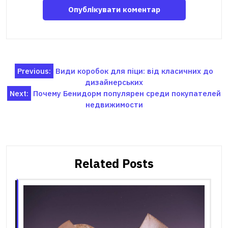
Навігація
Previous:
Види коробок для піци: від класичних до
дизайнерських
записів
Next:
Почему Бенидорм популярен среди покупателей
недвижимости
Related Posts