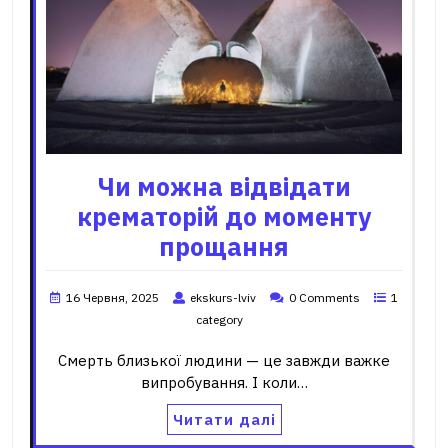
Чи можна відвідати
крематорій до моменту
прощання
16 Червня, 2025
ekskurs-lviv
0 Comments
1
category
Смерть близької людини — це завжди важке
випробування. І коли…
Читати далі