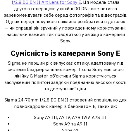
f/2.8 DG DN II Art Lens for Sony E
. Ця модель стала
другою генерацією у лінійці DG DN і вже встигла
зарекомендувати себе серед фотографів та відеографів.
Однак перед покупкою важливо розібратися в деталях
— чи справді він зручний у повсякденному користуванні,
наскільки важкий, і як поводиться у зв’язці з камерами
Sony.
Сумісність із камерами Sony E
Sigma не перший рік випускає оптику, адаптовану під
системи бездзеркальних камер. І хоча Sony має свою
лінійку G Master, об’єктиви Sigma користуються
заслуженим попитом завдяки поєднанню високої якості
та доступнішої ціни.
Sigma 24-70mm f/2.8 DG DN II створений спеціально для
повнокадрових камер із байонетом E, таких як:
Sony A7 III, A7 IV, A7R IV/V, A7S III
Sony A9 та A9 II
Sony A1