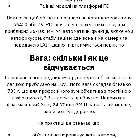
Та інші моделі на платформі FE
Водночас цей об’єктив працює і на кроп-камерах типу
A6400 або ZV-E10, хоч і з еквівалентним фокусом
приблизно 36-105 мм. Усі автоматичні функції, включно з
автофокусом, стабілізацією (де вона є на камері) та
передачею EXIF-даних, підтримуються повністю.
Вага: скільки і як це
відчувається
Порівняно з попередником, друга версія об’єктива стала
легшою приблизно на 10%. Його вага складає близько
735 г, що для професійного зум-об’єктива з постійною
діафрагмою f/2.8 — досить прийнятно. Наприклад,
флагманський Sony 24-70mm GM II важить ще менше,
але й коштує дорожче.
На практиці це означає, що:
об’єктив не переважує легкі камери,