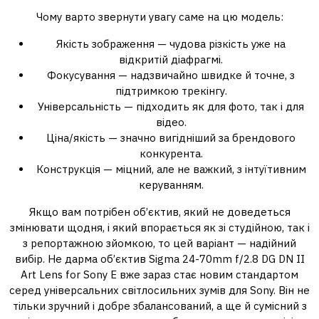
Чому варто звернути увагу саме на цю модель:
Якість зображення — чудова різкість уже на
відкритій діафрагмі.
Фокусування — надзвичайно швидке й точне, з
підтримкою трекінгу.
Універсальність — підходить як для фото, так і для
відео.
Ціна/якість — значно вигідніший за брендового
конкурента.
Конструкція — міцний, але не важкий, з інтуїтивним
керуванням.
Якщо вам потрібен об’єктив, який не доведеться
змінювати щодня, і який впорається як зі студійною, так і
з репортажною зйомкою, то цей варіант — надійний
вибір. Не дарма об’єктив Sigma 24-70mm f/2.8 DG DN II
Art Lens for Sony E вже зараз стає новим стандартом
серед універсальних світлосильних зумів для Sony. Він не
тільки зручний і добре збалансований, а ще й сумісний з