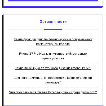
Останні пости
Какие функции действительно нужны в современном
компьютерном кресле
iPhone 17 Pro Max для путешествий: основные
преимущества
Какие плюсы у ультратонкого дизайна iPhone 17 Air?
Для чего применяется Bepanten и в каких случаях он
помогает?
Чим прославилася Євгенія Кутнова у своїй сфері діяльності?