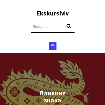
Skip
to
Ekskurslviv
content
Open
Button
Влияние
знака