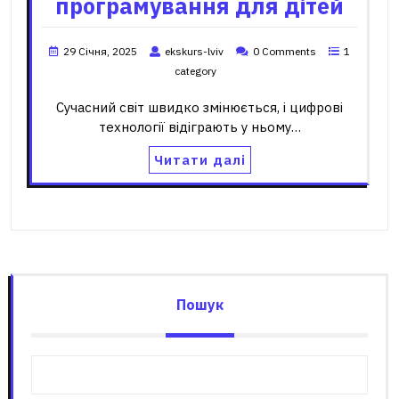
програмування для дітей
29 Січня, 2025
ekskurs-lviv
0 Comments
1
category
Сучасний світ швидко змінюється, і цифрові
технології відіграють у ньому…
Читати далі
Пошук