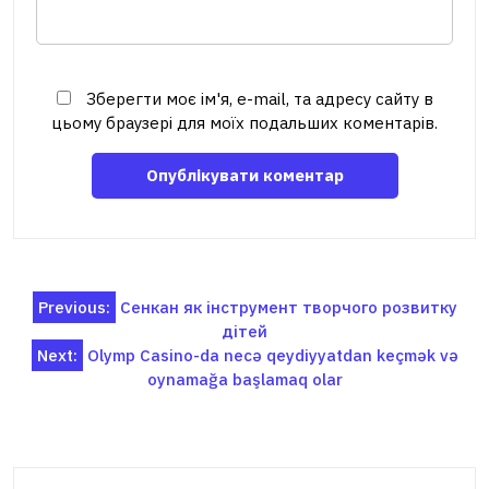
Зберегти моє ім'я, e-mail, та адресу сайту в
цьому браузері для моїх подальших коментарів.
Навігація
Previous:
Сенкан як інструмент творчого розвитку
дітей
записів
Next:
Olymp Casino-da necə qeydiyyatdan keçmək və
oynamağa başlamaq olar