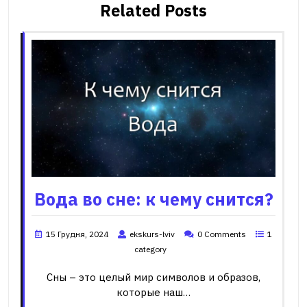
Related Posts
Вода во сне: к чему снится?
15 Грудня, 2024
ekskurs-lviv
0 Comments
1
category
Сны – это целый мир символов и образов,
которые наш…