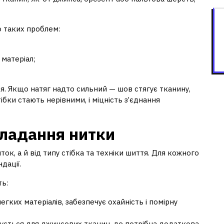
 таких проблем:
 матеріал;
тя. Якщо натяг надто сильний — шов стягує тканину,
бки стають нерівними, і міцність з’єднання
кладання нитки
ток, а й від типу стібка та техніки шиття. Для кожного
дації.
ть:
гких матеріалів, забезпечує охайність і помірну
ується для джинсових тканин, де потрібна додаткова