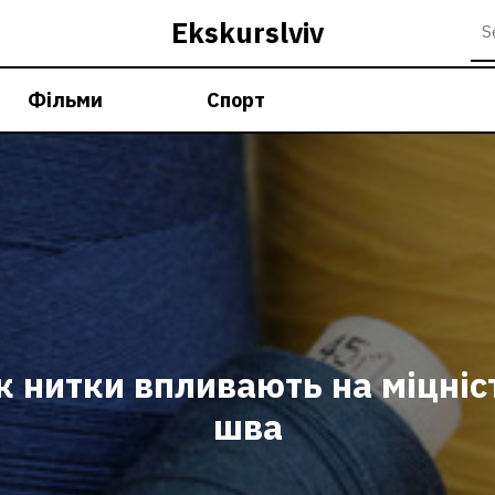
Ekskurslviv
Фільми
Спорт
к нитки впливають на міцніс
шва