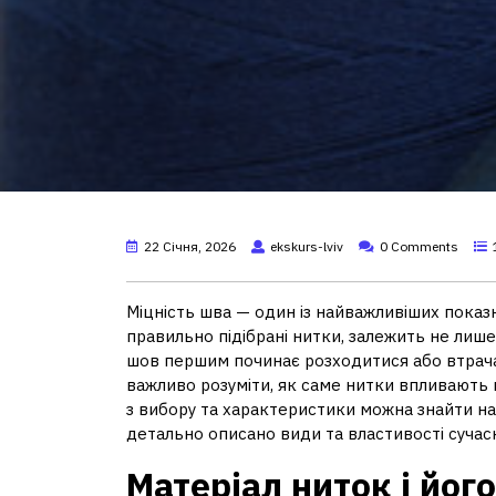
22 Січня, 2026
ekskurs-lviv
0 Comments
Міцність шва — один із найважливіших показн
правильно підібрані нитки, залежить не лише з
шов першим починає розходитися або втрачат
важливо розуміти, як саме нитки впливають н
з вибору та характеристики можна знайти на
детально описано види та властивості сучас
Матеріал ниток і йог