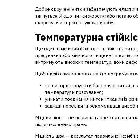
Добре скручені нитки забезпечують еластичн
тягнуться. Якщо нитки жорсткі або погано обр
скорочуючи термін служби виробу.
Температурна стійкіс
Ще один важливий фактор — стійкість ниток 
прасування або хімічного чищення шви част
витримують високих температур, вони дефор
Щоб виріб служив довго, варто дотримувати
не використовувати бавовняні нитки для
температури прасування;
уникати поєднання ниток і тканин із різ
завжди перевіряти рекомендації виробн
Міцний шов — це не лише гарне з’єднання тка
після численних прань.
Міцність шва — результат правильної комбінац