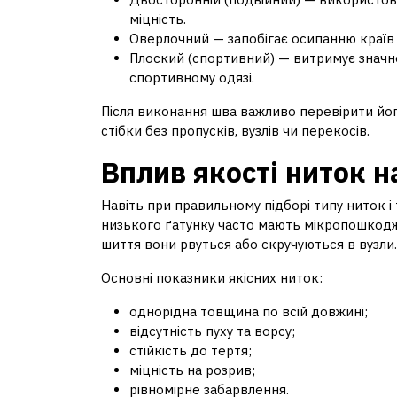
міцність.
Оверлочний — запобігає осипанню країв і
Плоский (спортивний) — витримує значне
спортивному одязі.
Після виконання шва важливо перевірити його
стібки без пропусків, вузлів чи перекосів.
Вплив якості ниток н
Навіть при правильному підборі типу ниток і 
низького ґатунку часто мають мікропошкодже
шиття вони рвуться або скручуються в вузли.
Основні показники якісних ниток:
однорідна товщина по всій довжині;
відсутність пуху та ворсу;
стійкість до тертя;
міцність на розрив;
рівномірне забарвлення.