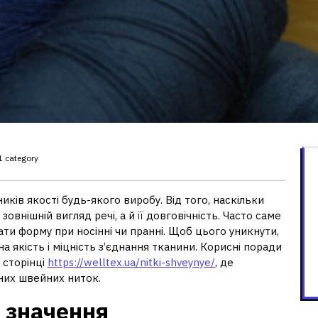
1 category
иків якості будь-якого виробу. Від того, наскільки
овнішній вигляд речі, а й її довговічність. Часто саме
и форму при носінні чи пранні. Щоб цього уникнути,
а якість і міцність з’єднання тканини. Корисні поради
 сторінці
https://welltex.ua/nitki-shveynye/
, де
них швейних ниток.
о значення