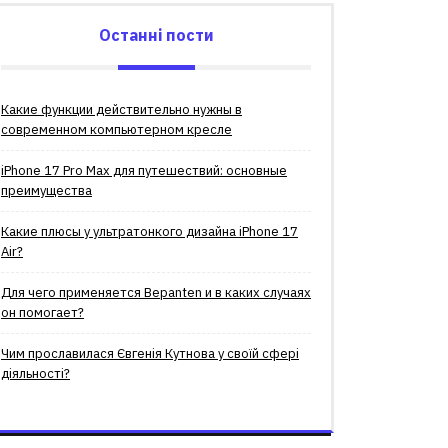
Останні пости
Какие функции действительно нужны в
современном компьютерном кресле
iPhone 17 Pro Max для путешествий: основные
преимущества
Какие плюсы у ультратонкого дизайна iPhone 17
Air?
Для чего применяется Bepanten и в каких случаях
он помогает?
Чим прославилася Євгенія Кутнова у своїй сфері
діяльності?