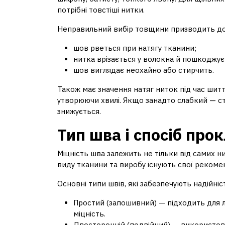
потрібні товстіші нитки.
Неправильний вибір товщини призводить до
шов рветься при натягу тканини;
нитка врізається у волокна й пошкоджує
шов виглядає неохайно або стирчить.
Також має значення натяг ниток під час шит
утворюючи хвилі. Якщо занадто слабкий — сті
знижується.
Тип шва і спосіб про
Міцність шва залежить не тільки від самих ни
виду тканини та виробу існують свої рекомен
Основні типи швів, які забезпечують надійніс
Простий (запошивний) — підходить для ле
міцність.
Двосторонній (подвійний) — використов