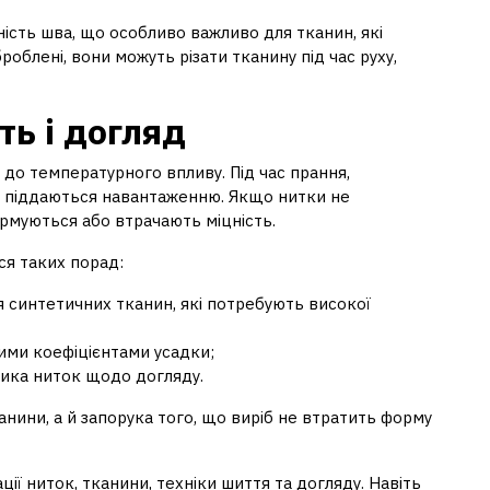
ість шва, що особливо важливо для тканин, які
облені, вони можуть різати тканину під час руху,
ть і догляд
до температурного впливу. Під час прання,
о піддаються навантаженню. Якщо нитки не
муються або втрачають міцність.
ся таких порад:
 синтетичних тканин, які потребують високої
ними коефіцієнтами усадки;
ика ниток щодо догляду.
нини, а й запорука того, що виріб не втратить форму
ії ниток, тканини, техніки шиття та догляду. Навіть