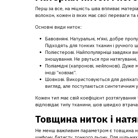
Перш за все, на міцність шва впливає матері
волокон, кожен із яких має свої переваги та 
Основні види ниток:
Бавовняні. Натуральні, м’які, добре про
Підходять для тонких тканин і ручного ш
Поліестерові. Найпопулярніші завдяки вис
зношування. Не рвуться при натягуванні
Поліамідні (капронові, нейлонові). Дуже
іноді “ковзає”.
Шовкові. Використовуються для делікатн
вигляд, але поступаються синтетичним у 
Кожен тип має свій коефіцієнт розтягування 
відповідає типу тканини, шов швидко втрачає
Товщина ниток і натя
Не менш важливим параметром є товщина нит
шифону, батисту, тонкого льону. Для щільних