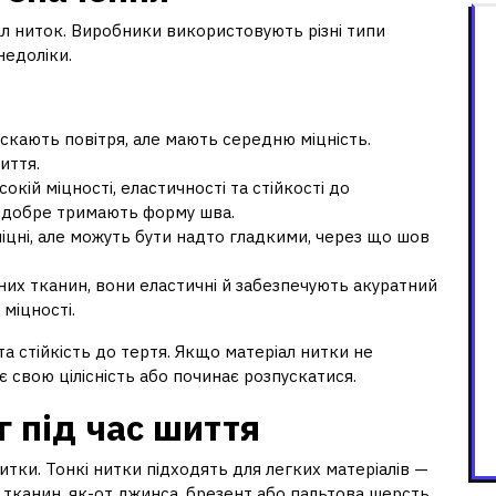
ал ниток. Виробники використовують різні типи
недоліки.
пускають повітря, але мають середню міцність.
иття.
окій міцності, еластичності та стійкості до
, добре тримають форму шва.
 міцні, але можуть бути надто гладкими, через що шов
их тканин, вони еластичні й забезпечують акуратний
міцності.
та стійкість до тертя. Якщо матеріал нитки не
 свою цілісність або починає розпускатися.
г під час шиття
ки. Тонкі нитки підходять для легких матеріалів —
 тканин, як-от джинса, брезент або пальтова шерсть,