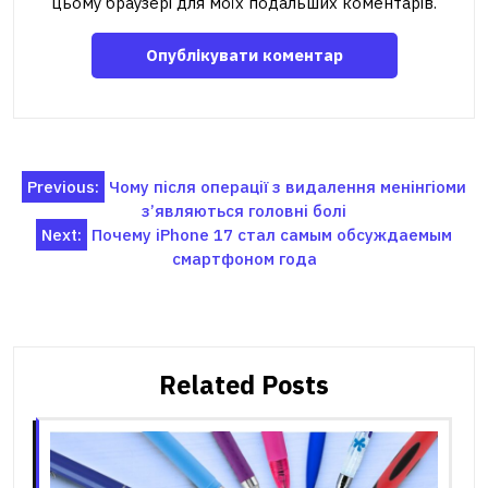
цьому браузері для моїх подальших коментарів.
Навігація
Previous:
Чому після операції з видалення менінгіоми
з’являються головні болі
записів
Next:
Почему iPhone 17 стал самым обсуждаемым
смартфоном года
Related Posts