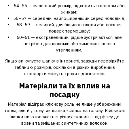
54–55 — маленький розмір, підходить підліткам або
жінкам;
56–57 — середній, найпоширеніший серед чоловіків;
58–59 — великий, для більшої голови або носіння
поверх термошару;
60–61 — екстравеликий, рідше зустрічається, але
потрібен для шоломів або зимових шапок з
утепленням.
Якщо ви купуєте шапку в інтернеті, завжди перевіряйте
таблицю розмірів, оскільки в різних виробників
стандарти можуть трохи відрізнятися.
Матеріали та їх вплив на
посадку
Матеріал відіграє ключову роль не лише у збереженні
тепла, але й у тому, як шапка «сідає» на голову. Військові
шапки виготовляють із різних тканин — від флісу до
вовни та змішаних синтетичних волокон.