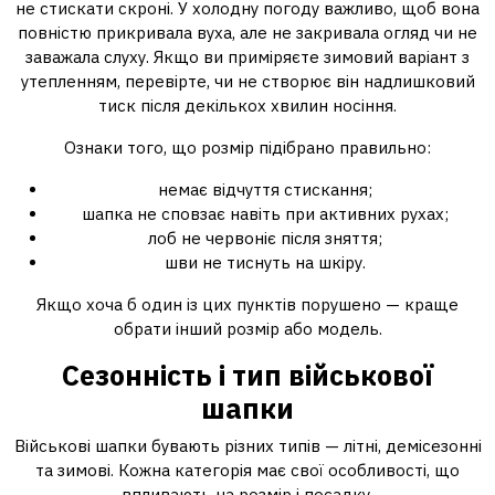
не стискати скроні. У холодну погоду важливо, щоб вона
повністю прикривала вуха, але не закривала огляд чи не
заважала слуху. Якщо ви приміряєте зимовий варіант з
утепленням, перевірте, чи не створює він надлишковий
тиск після декількох хвилин носіння.
Ознаки того, що розмір підібрано правильно:
немає відчуття стискання;
шапка не сповзає навіть при активних рухах;
лоб не червоніє після зняття;
шви не тиснуть на шкіру.
Якщо хоча б один із цих пунктів порушено — краще
обрати інший розмір або модель.
Сезонність і тип військової
шапки
Військові шапки бувають різних типів — літні, демісезонні
та зимові. Кожна категорія має свої особливості, що
впливають на розмір і посадку.