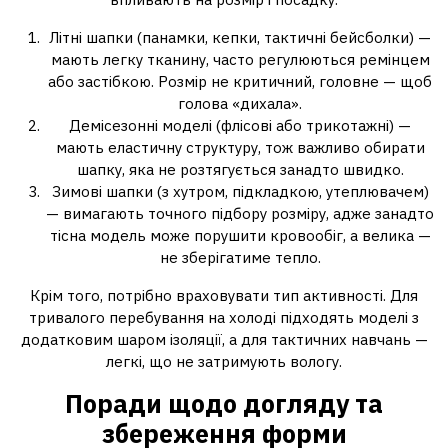
Літні шапки (панамки, кепки, тактичні бейсболки) —
мають легку тканину, часто регулюються ремінцем
або застібкою. Розмір не критичний, головне — щоб
голова «дихала».
Демісезонні моделі (флісові або трикотажні) —
мають еластичну структуру, тож важливо обирати
шапку, яка не розтягується занадто швидко.
Зимові шапки (з хутром, підкладкою, утеплювачем)
— вимагають точного підбору розміру, адже занадто
тісна модель може порушити кровообіг, а велика —
не зберігатиме тепло.
Крім того, потрібно враховувати тип активності. Для
тривалого перебування на холоді підходять моделі з
додатковим шаром ізоляції, а для тактичних навчань —
легкі, що не затримують вологу.
Поради щодо догляду та
збереження форми