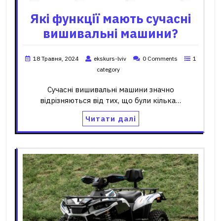
Які функції мають сучасні
вишивальні машини?
18 Травня, 2024
ekskurs-lviv
0 Comments
1
category
Сучасні вишивальні машини значно
відрізняються від тих, що були кілька…
Читати далі