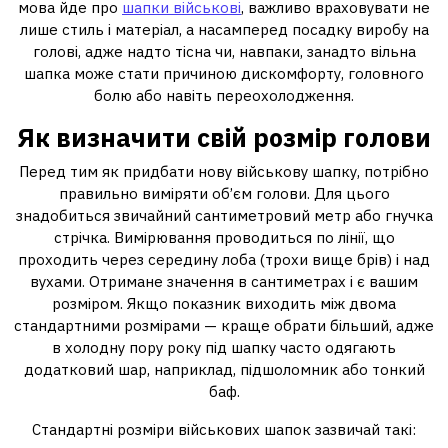
мова йде про
шапки військові
, важливо враховувати не
лише стиль і матеріал, а насамперед посадку виробу на
голові, адже надто тісна чи, навпаки, занадто вільна
шапка може стати причиною дискомфорту, головного
болю або навіть переохолодження.
Як визначити свій розмір голови
Перед тим як придбати нову військову шапку, потрібно
правильно виміряти об’єм голови. Для цього
знадобиться звичайний сантиметровий метр або гнучка
стрічка. Вимірювання проводиться по лінії, що
проходить через середину лоба (трохи вище брів) і над
вухами. Отримане значення в сантиметрах і є вашим
розміром. Якщо показник виходить між двома
стандартними розмірами — краще обрати більший, адже
в холодну пору року під шапку часто одягають
додатковий шар, наприклад, підшоломник або тонкий
баф.
Стандартні розміри військових шапок зазвичай такі: