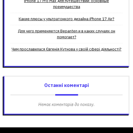
iPhone 17 Pro Max для путешествий: основные
преимущества
Какие плюсы у ультратонкого дизайна iPhone 17 Air?
Для чего применяется Bepanten и в каких случаях он
помогает?
Чим прославилася Євгенія Кутнова у своїй сфері діяльності?
Останні коментарі
Немає коментарів до показу.