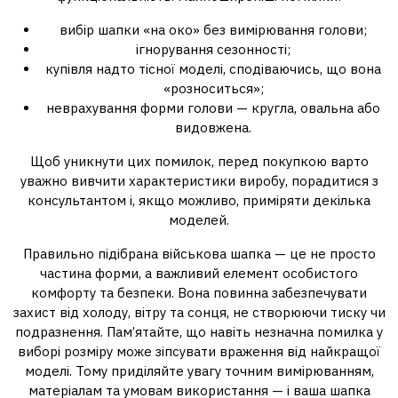
вибір шапки «на око» без вимірювання голови;
ігнорування сезонності;
купівля надто тісної моделі, сподіваючись, що вона
«розноситься»;
неврахування форми голови — кругла, овальна або
видовжена.
Щоб уникнути цих помилок, перед покупкою варто
уважно вивчити характеристики виробу, порадитися з
консультантом і, якщо можливо, приміряти декілька
моделей.
Правильно підібрана військова шапка — це не просто
частина форми, а важливий елемент особистого
комфорту та безпеки. Вона повинна забезпечувати
захист від холоду, вітру та сонця, не створюючи тиску чи
подразнення. Пам’ятайте, що навіть незначна помилка у
виборі розміру може зіпсувати враження від найкращої
моделі. Тому приділяйте увагу точним вимірюванням,
матеріалам та умовам використання — і ваша шапка