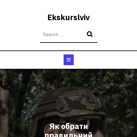
Skip
to
Ekskurslviv
content
Open
Button
Як обрати
правильний