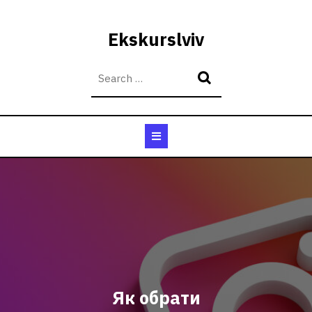
Skip
to
Ekskurslviv
content
Open
Button
Як обрати