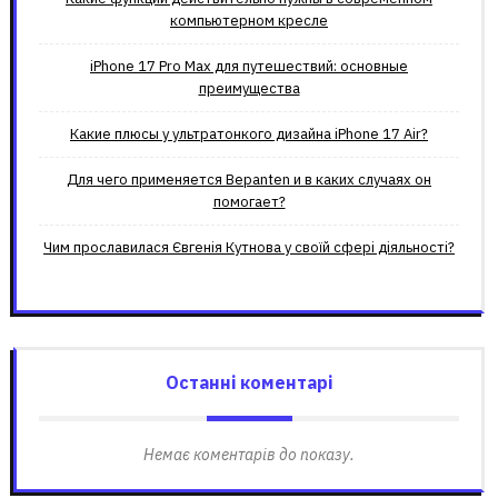
компьютерном кресле
iPhone 17 Pro Max для путешествий: основные
преимущества
Какие плюсы у ультратонкого дизайна iPhone 17 Air?
Для чего применяется Bepanten и в каких случаях он
помогает?
Чим прославилася Євгенія Кутнова у своїй сфері діяльності?
Останні коментарі
Немає коментарів до показу.