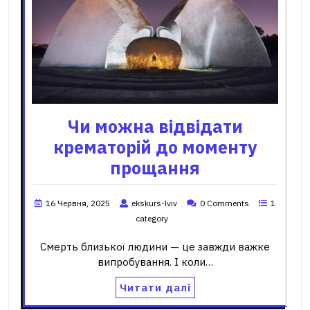
Чи можна відвідати
крематорій до моменту
прощання
16 Червня, 2025
ekskurs-lviv
0 Comments
1
category
Смерть близької людини — це завжди важке
випробування. І коли…
Читати далі