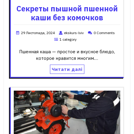
Секреты пышной пшенной
каши без комочков
29 Листопада, 2024
ekskurs-lviv
0 Comments
1 category
Пшенная каша — простое и вкусное блюдо,
которое нравится многим.…
Читати далі