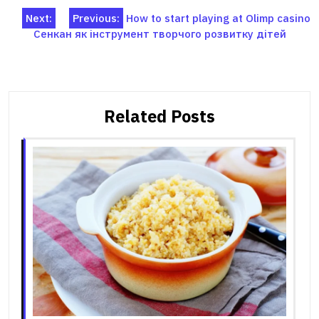
Навігація
Next:
Previous:
How to start playing at Olimp casino
Сенкан як інструмент творчого розвитку дітей
записів
Related Posts