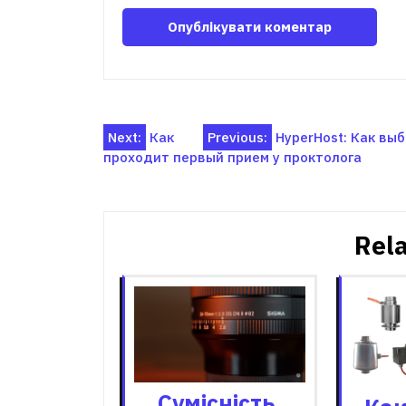
Навігація
Next:
Как
Previous:
HyperHost: Как вы
проходит первый прием у проктолога
записів
Rela
Сумісність,