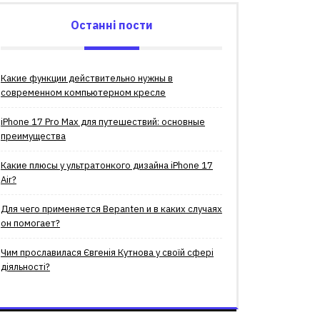
Останні пости
Какие функции действительно нужны в
современном компьютерном кресле
iPhone 17 Pro Max для путешествий: основные
преимущества
Какие плюсы у ультратонкого дизайна iPhone 17
Air?
Для чего применяется Bepanten и в каких случаях
он помогает?
Чим прославилася Євгенія Кутнова у своїй сфері
діяльності?