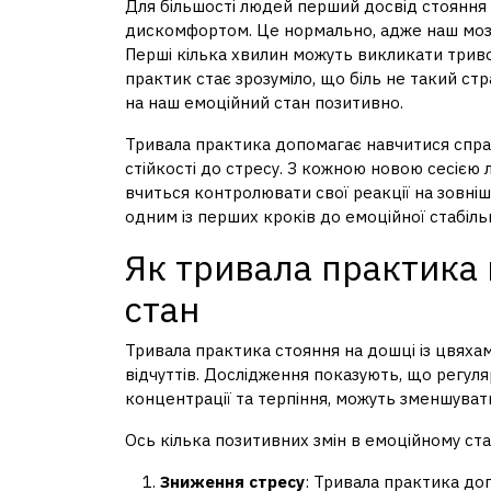
Для більшості людей перший досвід стояння 
дискомфортом. Це нормально, адже наш моз
Перші кілька хвилин можуть викликати тривог
практик стає зрозуміло, що біль не такий стр
на наш емоційний стан позитивно.
Тривала практика допомагає навчитися спра
стійкості до стресу. З кожною новою сесією 
вчиться контролювати свої реакції на зовніш
одним із перших кроків до емоційної стабільн
Як тривала практика
стан
Тривала практика стояння на дошці із цвяха
відчуттів. Дослідження показують, що регуляр
концентрації та терпіння, можуть зменшуват
Ось кілька позитивних змін в емоційному ста
Зниження стресу
: Тривала практика до