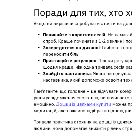
Поради для тих, хто 
Якщо ви вирішили спробувати стояти на дошці
Починайте з коротких сесій
: Не намага
спроб. Краще починати з 1-2 хвилин і по
Зосередьтеся на диханні
: Глибоке і по
переносити біль.
Практикуйте регулярно
: Тільки регуляр
щодня краще, ніж одна тривала сесія ра
Знайдіть наставника
: Якщо ви відчува
наставника, який допоможе освоїти техні
Пам’ятайте, що головне – це відчувати комф
рівня усвідомлення свого тіла, ви починаєте 
емоційно.
Дошки із цвяхами купити
можна пр
медитацій, але важливо підібрати відповідн
Тривала практика стояння на дошці із цвях
людини. Вона допомагає знизити рівень стрес