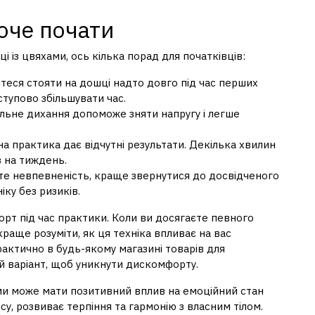
хоче почати
 із цвяхами, ось кілька порад для початківців:
йтеся стояти на дошці надто довго під час перших
ступово збільшувати час.
вільне дихання допоможе зняти напругу і легше
на практика дає відчутні результати. Декілька хвилин
з на тиждень.
єте невпевненість, краще звернутися до досвідченого
ку без ризиків.
орт під час практики. Коли ви досягаєте певного
краще розуміти, як ця техніка впливає на вас
актично в будь-якому магазині товарів для
ий варіант, щоб уникнути дискомфорту.
ами може мати позитивний вплив на емоційний стан
у, розвиває терпіння та гармонію з власним тілом.