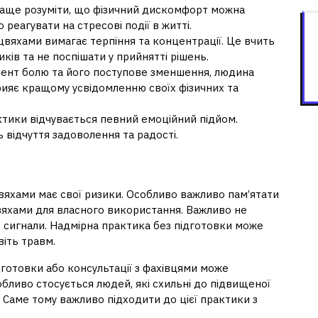
раще розуміти, що фізичний дискомфорт можна
 реагувати на стресові події в житті.
з цвяхами вимагає терпіння та концентрації. Це вчить
ків та не поспішати у прийнятті рішень.
мент болю та його поступове зменшення, людина
прияє кращому усвідомленню своїх фізичних та
актики відчувається певний емоційний підйом.
 відчуття задоволення та радості.
 цвяхами має свої ризики. Особливо важливо пам’ятати
вяхами для власного використання. Важливо не
о сигнали. Надмірна практика без підготовки може
іть травм.
дготовки або консультації з фахівцями може
ливо стосується людей, які схильні до підвищеної
 Саме тому важливо підходити до цієї практики з