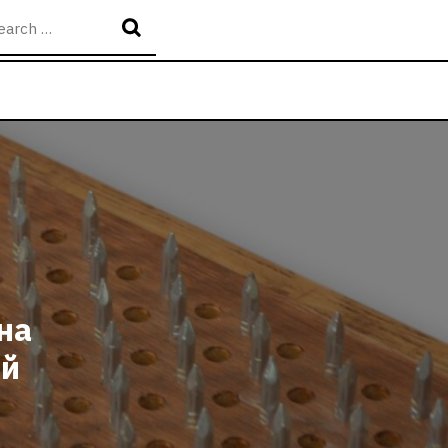
на
ий