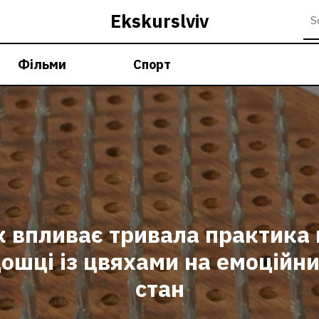
Ekskurslviv
Фільми
Спорт
к впливає тривала практика 
ошці із цвяхами на емоційн
стан