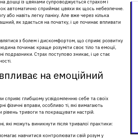
на дошці із цвяхами супроводжується страхом і
ок автоматично сприймає цвяхи як щось небезпечне.
у або навіть легку паніку. Але вже через кілька
ашний, як здається на початку, і це починає впливати
влятися з болем і дискомфортом, що сприяє розвитку
людина починає краще розуміти своє тіло та емоції,
ні подразники. Страх поступово зникає, і це стає
ості.
 впливає на емоційний
ми сприяє глибшому усвідомленню себе та своїх
ні фізичні вправи, особливо ті, які вимагають
и рівень тривоги та покращувати настрій.
ні, які можуть виникнути після тривалої практики:
помагає навчитися контролювати свій розум у