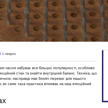
1 category
ім часом набуває все більшої популярності, особливо
оційний стан та знайти внутрішній баланс. Техніка, що
чною, насправді має безліч переваг для нашого
и, як саме така практика впливає на наш емоційний
ах