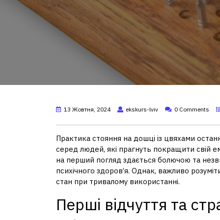
13 Жовтня, 2024
ekskurs-lviv
0 Comments
Практика стояння на дошці із цвяхами останн
серед людей, які прагнуть покращити свій ем
на перший погляд здається болючою та незви
психічного здоров’я. Однак, важливо розуміт
стан при тривалому використанні.
Перші відчуття та стр