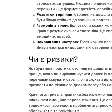
стресових ситуаціях. Людина починає к
пережити, і це формує здатність спокійно
Розвиток терпіння
: Стояння на дошці і
бути більш стійким до зовнішніх подразни
Гармонія з тілом
: Відчуваючи кожен мо
краще розуміє сигнали свого тіла. Це с
емоційних потреб.
Покращення настрою
: Після кожної пр
Вивільняються ендорфіни, які створюють
Чи є ризики?
Як і будь-яка практика, стояння на дошці із
про це, якщо ви вирішили купити дошки із ц
перенавантажувати своє тіло та слухати йог
призвести до фізичного дискомфорту або нав
Крім того, тривала практика без належної пі
викликати емоційне перевантаження. Це особ
тривожності або мають проблеми зі стресом.
обережністю та розумінням.