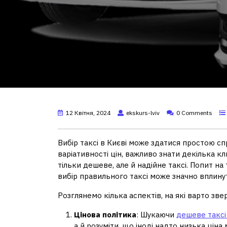
12 Квітня, 2024
ekskurs-lviv
0 Comments
Вибір таксі в Києві може здатися простою сп
варіативності цін, важливо знати декілька к
тільки дешеве, але й надійне таксі. Попит на
вибір правильного таксі може значно вплину
Розглянемо кілька аспектів, на які варто звер
Цінова політика
: Шукаючи
дешеве таксі
а й розуміти, що іноді надто низька цін