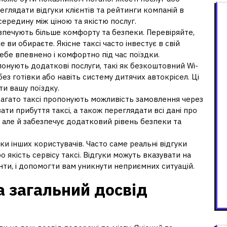
глядати відгуки клієнтів та рейтинги компаній в
ередину між ціною та якістю послуг.
безпечують більше комфорту та безпеки. Перевіряйте,
 ви обираєте. Якісне таксі часто інвестує в свій
ебе впевнено і комфортно під час поїздки.
опонують додаткові послуги, такі як безкоштовний Wi-
без готівки або навіть систему дитячих автокрісел. Ці
и вашу поїздку.
 багато таксі пропонують можливість замовлення через
ати прибуття таксі, а також переглядати всі дані про
о, але й забезпечує додатковий рівень безпеки та
уки інших користувачів. Часто саме реальні відгуки
якість сервісу таксі. Відгуки можуть вказувати на
нти, і допомогти вам уникнути неприємних ситуацій.
а загальний досвід