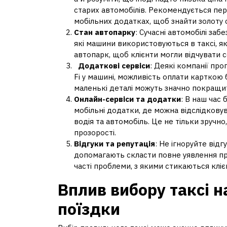
старих автомобілів. Рекомендується пере
мобільних додатках, щоб знайти золоту с
Стан автопарку
: Сучасні автомобілі за
які машини використовуються в таксі, яке
автопарк, щоб клієнти могли відчувати с
Додаткові сервіси
: Деякі компанії пр
Fi у машині, можливість оплати карткою 
маленькі деталі можуть значно покращит
Онлайн-сервіси та додатки
: В наш час
мобільні додатки, де можна відслідковув
водія та автомобіль. Це не тільки зручн
прозорості.
Відгуки та репутація
: Не ігноруйте відг
допомагають скласти повне уявлення про 
часті проблеми, з якими стикаються кліє
Вплив вибору таксі н
поїздки