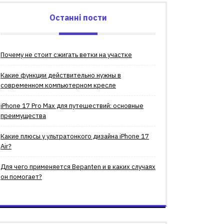
Останні пости
Почему не стоит сжигать ветки на участке
Какие функции действительно нужны в
современном компьютерном кресле
iPhone 17 Pro Max для путешествий: основные
преимущества
Какие плюсы у ультратонкого дизайна iPhone 17
Air?
Для чего применяется Bepanten и в каких случаях
он помогает?