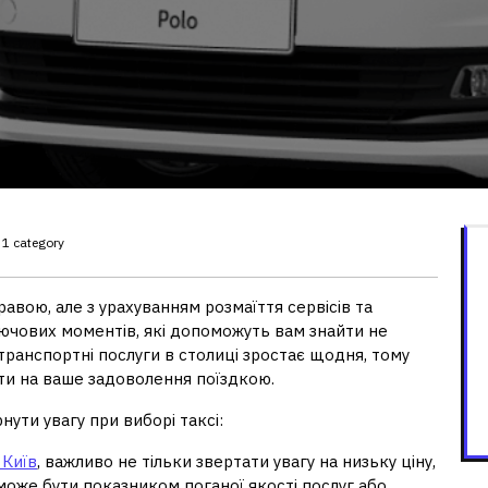
1 category
равою, але з урахуванням розмаїття сервісів та
лючових моментів, які допоможуть вам знайти не
 транспортні послуги в столиці зростає щодня, тому
ти на ваше задоволення поїздкою.
нути увагу при виборі таксі:
 Київ
, важливо не тільки звертати увагу на низьку ціну,
а може бути показником поганої якості послуг або