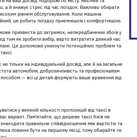
и на ваш досвід подорожі по місту. Якісний та
с, а й знижує стрес під час поїздок. Важливо обирати
 високим рівнем обслуговування. Коли машина
сійний, це робить поїздку приємнішою і комфортнішою.
у може призвести до затримок, непередбачених збоїв у
ред тим як зробити вибір, варто витратити деякий час
мпанії. Це допоможе уникнути потенційних проблем та
таксі.
 не тільки на індивідуальний досвід, але й на загальне
стота автомобіля, доброзичливість та професіоналізм
 способом — всі ці деталі формують ваше враження від
ватися у великій кількості пропозицій від таксі в
ас варіант. Пам’ятайте, що дешеве таксі Київ не
и знаходити правильне співвідношення між вартістю та
пека повинні бути на першому місці, тому обирайте те
ти.