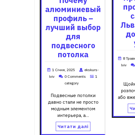
Почему
пр
алюминиевый
с
профиль –
Льв
лучший выбор
до
для
подвесного
потолка
8 Трав
lviv
1 Січня, 2025
ekskurs-
lviv
0 Comments
1
category
Щойн
розпоч
Подвесные потолки
або вж
давно стали не просто
Ч
модным элементом
интерьера, а…
Читати далі