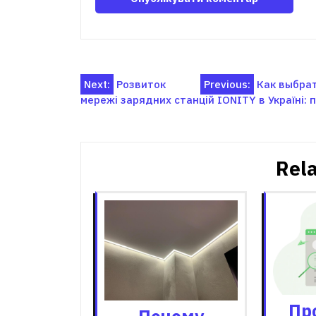
Навігація
Next:
Розвиток
Previous:
Как выбрат
мережі зарядних станцій IONITY в Україні: 
записів
Rela
Пр