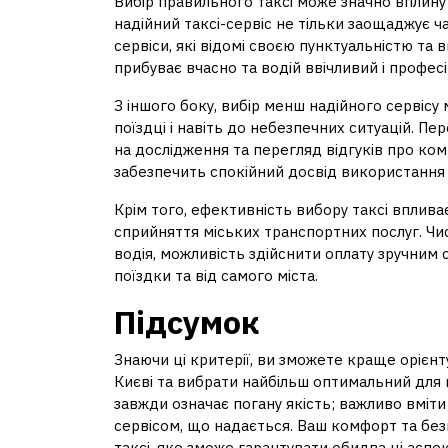
Вибір правильного таксі може значно вплинут
надійний таксі-сервіс не тільки заощаджує ча
сервіси, які відомі своєю пунктуальністю та
прибуває вчасно та водій ввічливий і профе
З іншого боку, вибір менш надійного сервіс
поїздці і навіть до небезпечних ситуацій. Пе
на дослідження та перегляд відгуків про ко
забезпечить спокійний досвід використання 
Крім того, ефективність вибору таксі впливає
сприйняття міських транспортних послуг. Чи
водія, можливість здійснити оплату зручним
поїздки та від самого міста.
Підсумок
Знаючи ці критерії, ви зможете краще орієнту
Києві та вибрати найбільш оптимальний для в
завжди означає погану якість; важливо вміт
сервісом, що надається. Ваш комфорт та без
таксі, яке зможе гарантувати обидва ці аспек