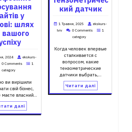
осування
кий датчик
айтів у
ові: шлях
1 Травня, 2025
ekskurs-
lviv
0 Comments
1
 вашого
category
успіху
Когда человек впервые
сталкивается с
ня, 2024
ekskurs-
вопросом, какие
0 Comments
1
тензометрические
category
датчики выбрать,…
о ви вирішили
Читати далі
ати свій бізнес,
е маєте власний…
итати далі