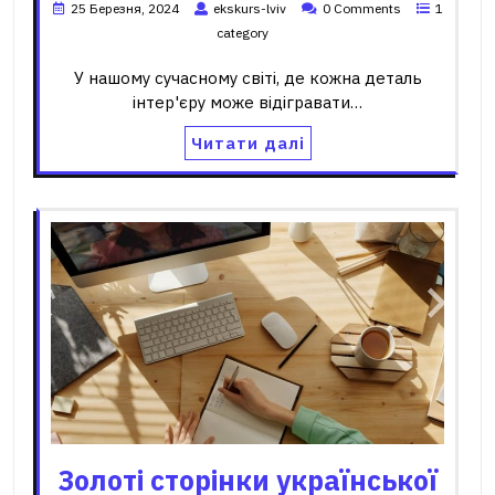
25 Березня, 2024
ekskurs-lviv
0 Comments
1
category
У нашому сучасному світі, де кожна деталь
інтер'єру може відігравати…
Читати далі
Золоті сторінки української