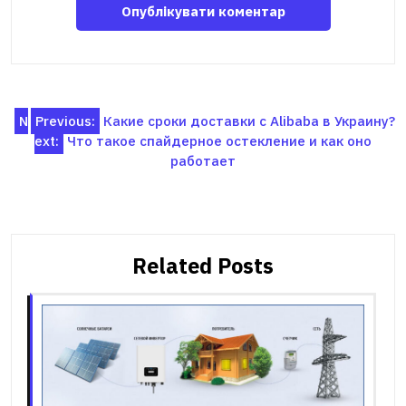
Навігація
N
Previous:
Какие сроки доставки с Alibaba в Украину?
ext:
Что такое спайдерное остекление и как оно
записів
работает
Related Posts