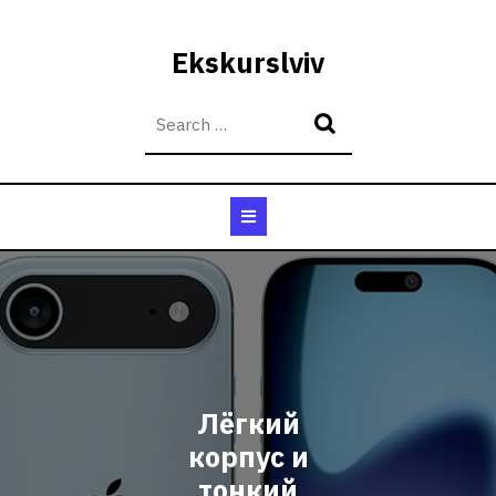
Skip
to
Ekskurslviv
content
Open
Button
Лёгкий
корпус и
тонкий