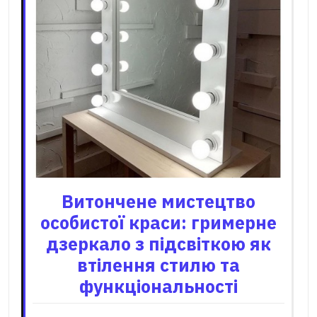
Витончене мистецтво
особистої краси: гримерне
дзеркало з підсвіткою як
втілення стилю та
функціональності