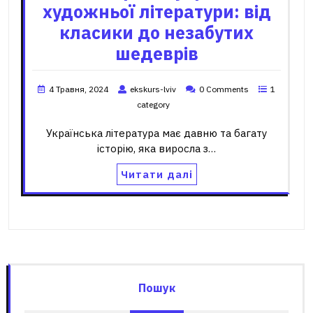
художньої літератури: від
класики до незабутих
шедеврів
4 Травня, 2024
ekskurs-lviv
0 Comments
1
category
Українська література має давню та багату
історію, яка виросла з…
Читати далі
Пошук